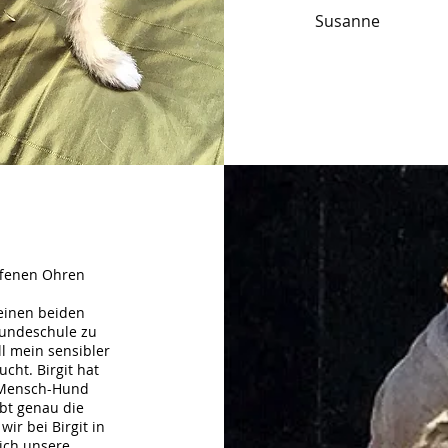
Susanne
offenen Ohren
meinen beiden
undeschule zu
ll mein sensibler
cht. Birgit hat
 Mensch-Hund
bt genau die
wir bei Birgit in
ich unsere