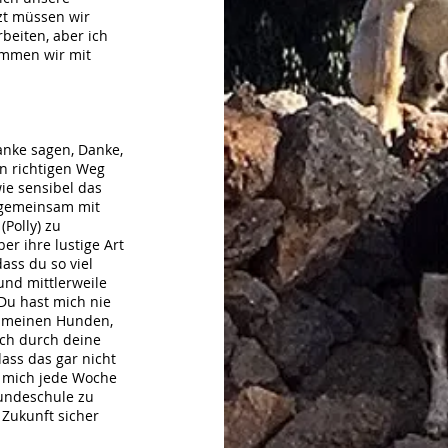
tzt müssen wir
beiten, aber ich
ommen wir mit
anke sagen, Danke,
en richtigen Weg
ie sensibel das
u gemeinsam mit
(Polly) zu
er ihre lustige Art
dass du so viel
 und mittlerweile
Du hast mich nie
mit meinen Hunden,
ich durch deine
ass das gar nicht
ue mich jede Woche
Hundeschule zu
Zukunft sicher