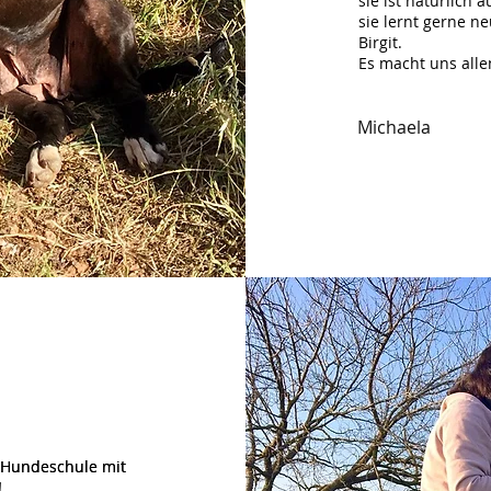
sie ist natürlich 
sie lernt gerne n
Birgit.
Es macht uns allen
Michaela
 Hundeschule mit
 Hundeschule mit
!
!