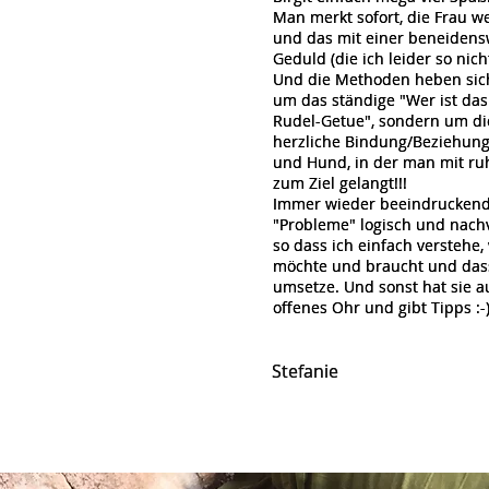
Man merkt sofort, die Frau we
Man merkt sofort, die Frau we
und das mit einer beneiden
und das mit einer beneiden
Geduld (die ich leider so nich
Geduld (die ich leider so nich
Und die Methoden heben sich
Und die Methoden heben sich
um das ständige "Wer ist das
um das ständige "Wer ist das
Rudel-Getue", sondern um die
Rudel-Getue", sondern um die
herzliche Bindung/Beziehun
herzliche Bindung/Beziehun
und Hund, in der man mit r
und Hund, in der man mit r
zum Ziel gelangt!!!
zum Ziel gelangt!!!
Immer wieder beeindruckend, 
Immer wieder beeindruckend, 
"Probleme" logisch und nachvo
"Probleme" logisch und nachvo
so dass ich einfach verstehe
so dass ich einfach verstehe
möchte und braucht und dass
möchte und braucht und dass
umsetze. Und sonst hat sie 
umsetze. Und sonst hat sie 
offenes Ohr und gibt Tipps :-
offenes Ohr und gibt Tipps :-
Stefanie
Stefanie