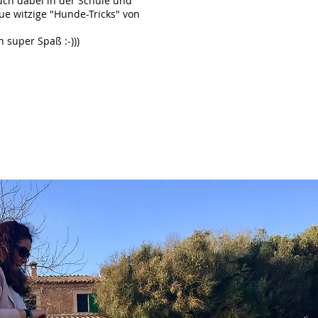
auch dabei in der Schule und
eue witzige "Hunde-Tricks" von
 super Spaß :-)))