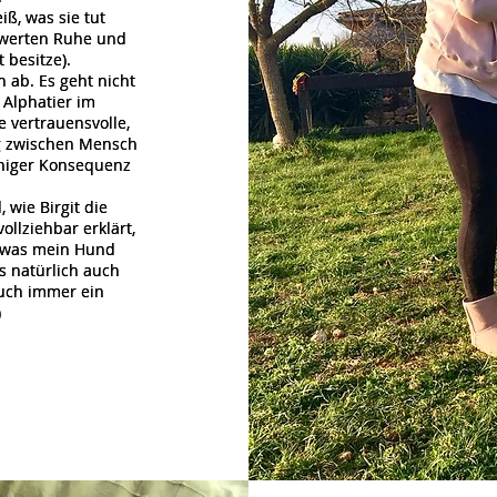
iß, was sie tut
iß, was sie tut
swerten Ruhe und
swerten Ruhe und
t besitze).
t besitze).
 ab. Es geht nicht
 ab. Es geht nicht
 Alphatier im
 Alphatier im
 vertrauensvolle,
 vertrauensvolle,
g zwischen Mensch
g zwischen Mensch
uhiger Konsequenz
uhiger Konsequenz
wie Birgit die
wie Birgit die
llziehbar erklärt,
llziehbar erklärt,
, was mein Hund
, was mein Hund
 natürlich auch
 natürlich auch
auch immer ein
auch immer ein
)
)